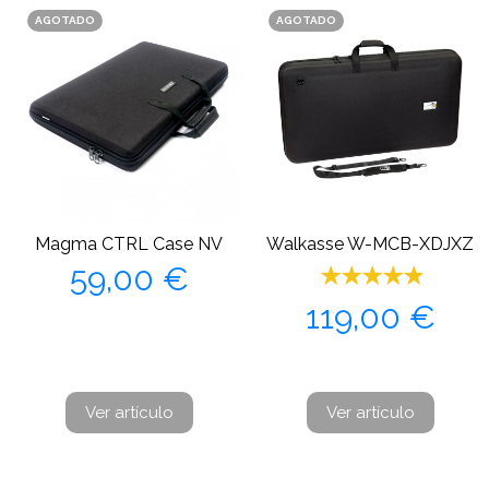
AGOTADO
AGOTADO
Magma CTRL Case NV
Walkasse W-MCB-XDJXZ
Precio
59,00 €
Precio
119,00 €
Ver artículo
Ver artículo