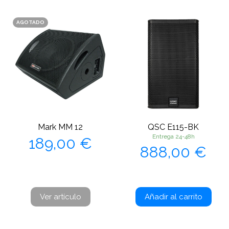
AGOTADO
Mark MM 12
QSC E115-BK
Precio
Entrega 24-48h
189,00 €
Precio
888,00 €
Ver artículo
Añadir al carrito