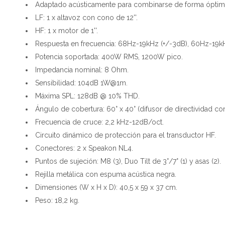
Adaptado acústicamente para combinarse de forma óptima
LF: 1 x altavoz con cono de 12''.
HF: 1 x motor de 1''.
Respuesta en frecuencia: 68Hz-19kHz (+/-3dB), 60Hz-19kH
Potencia soportada: 400W RMS, 1200W pico.
Impedancia nominal: 8 Ohm.
Sensibilidad: 104dB 1W@1m.
Máxima SPL: 128dB @ 10% THD.
Ángulo de cobertura: 60° x 40° (difusor de directividad con
Frecuencia de cruce: 2,2 kHz-12dB/oct.
Circuito dinámico de protección para el transductor HF.
Conectores: 2 x Speakon NL4.
Puntos de sujeción: M8 (3), Duo Tilt de 3°/7° (1) y asas (2).
Rejilla metálica con espuma acústica negra.
Dimensiones (W x H x D): 40,5 x 59 x 37 cm.
Peso: 18,2 kg.