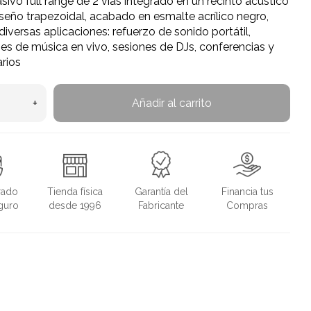
sivo full range de 2 vías integrado en un recinto acústico
eño trapezoidal, acabado en esmalte acrílico negro,
 diversas aplicaciones: refuerzo de sonido portátil,
nes de música en vivo, sesiones de DJs, conferencias y
rios
+
Añadir al carrito
rado
Tienda física
Garantía del
Financia tus
guro
desde 1996
Fabricante
Compras