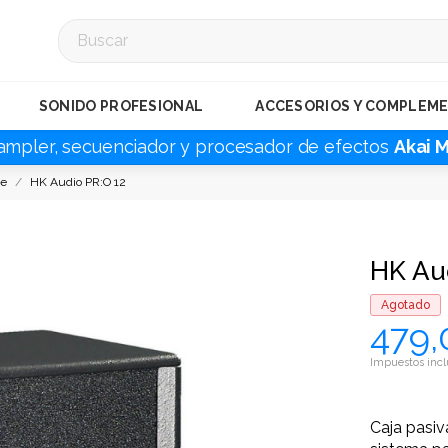
SONIDO PROFESIONAL
ACCESORIOS Y COMPLEM
ampler, secuenciador y procesador de efectos
Akai 
ge
HK Audio PR:O 12
HK Au
Agotado
479,
Impuestos incl
Caja pasiv