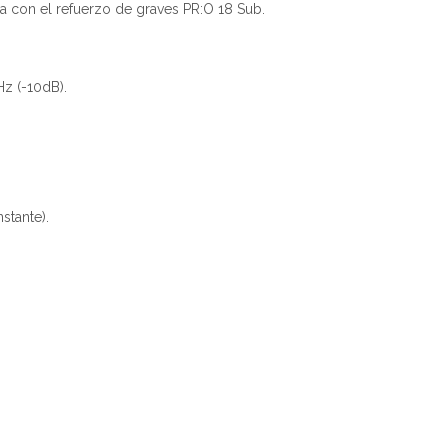
 con el refuerzo de graves PR:O 18 Sub.
z (-10dB).
stante).