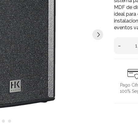
sistema pa
MDF de dis
ideal para
instalacio
eventos va
–
Pago Cif
100% Se