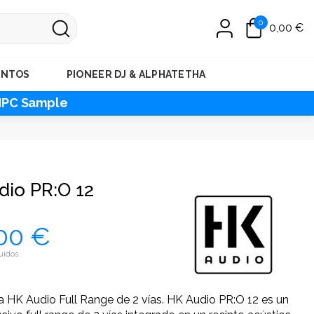
0
0,00 €
ENTOS
PIONEER DJ & ALPHATETHA
MPC Sample
dio PR:O 12
00 €
uidos
a HK Audio Full Range de 2 vías. HK Audio PR:O 12 es un