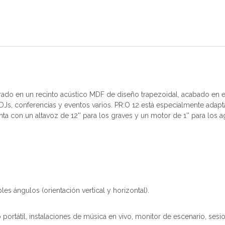
rado en un recinto acústico MDF de diseño trapezoidal, acabado en es
de DJs, conferencias y eventos varios. PR:O 12 está especialmente ad
ta con un altavoz de 12'' para los graves y un motor de 1'' para l
.
s ángulos (orientación vertical y horizontal).
 portátil, instalaciones de música en vivo, monitor de escenario, sesi