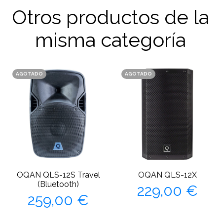
Otros productos de la
misma categoría
AGOTADO
AGOTADO
OQAN QLS-12S Travel
OQAN QLS-12X
Precio
(Bluetooth)
229,00 €
Precio
259,00 €