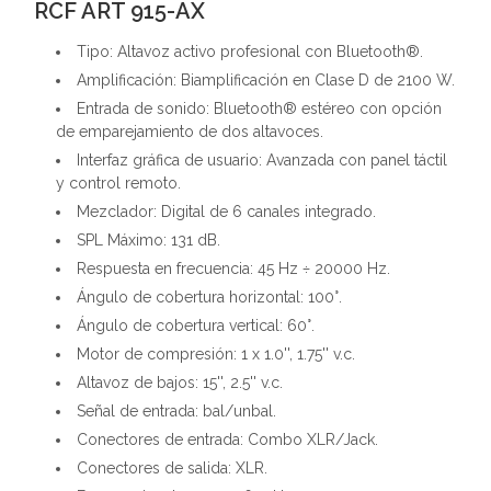
RCF ART 915-AX
Tipo: Altavoz activo profesional con Bluetooth®.
Amplificación: Biamplificación en Clase D de 2100 W.
Entrada de sonido: Bluetooth® estéreo con opción
de emparejamiento de dos altavoces.
Interfaz gráfica de usuario: Avanzada con panel táctil
y control remoto.
Mezclador: Digital de 6 canales integrado.
SPL Máximo: 131 dB.
Respuesta en frecuencia: 45 Hz ÷ 20000 Hz.
Ángulo de cobertura horizontal: 100°.
Ángulo de cobertura vertical: 60°.
Motor de compresión: 1 x 1.0'', 1.75'' v.c.
Altavoz de bajos: 15'', 2.5'' v.c.
Señal de entrada: bal/unbal.
Conectores de entrada: Combo XLR/Jack.
Conectores de salida: XLR.