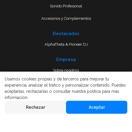
Sonido Profesional
Accesorios y Complementos
Destacados
AlphaTheta & Pioneer DJ
Empresa
Sobre nosotros
Usamos cookies propias y de terceros para mejorar tu
Envío
experiencia, analizar el tráfico y personalizar contenido. Puedes
aceptarlas, rechazarlas o consultar nuestra política para más
Términos y condiciones
información.
Rechazar
Aceptar
Aviso Legal