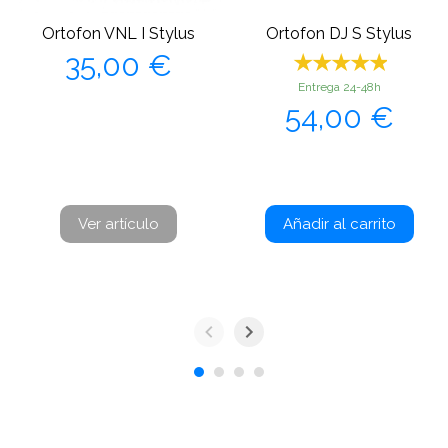
Ortofon VNL I Stylus
Ortofon DJ S Stylus
Precio
35,00 €
Entrega 24-48h
Precio
54,00 €
Ver artículo
Añadir al carrito