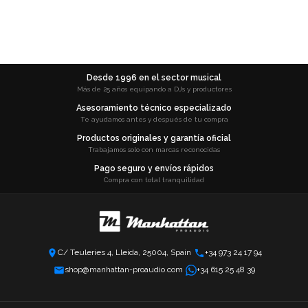
Desde 1996 en el sector musical
Más de 25 años equipando a DJs y productores
Asesoramiento técnico especializado
Te ayudamos antes y después de tu compra
Productos originales y garantía oficial
Trabajamos solo con marcas reconocidas
Pago seguro y envíos rápidos
Compra con total tranquilidad
C/ Teuleries 4, Lleida, 25004, Spain
+34 973 24 17 94
shop@manhattan-proaudio.com
+34 615 25 48 39