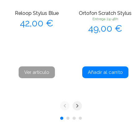
Reloop Stylus Blue
Ortofon Scratch Stylus
Precio
Entrega 24-48h
42,00 €
Precio
49,00 €
Ver artículo
Añadir al carrito