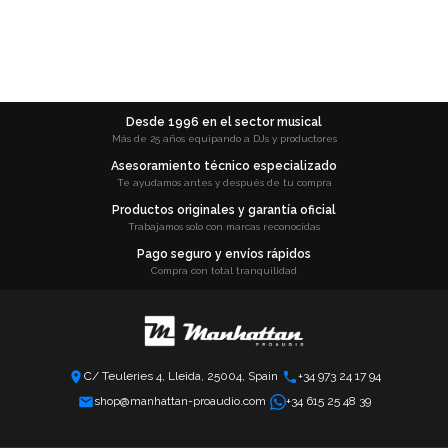
Desde 1996 en el sector musical
Más de 25 años equipando a DJs y productores
Asesoramiento técnico especializado
Te ayudamos antes y después de tu compra
Productos originales y garantía oficial
Trabajamos solo con marcas reconocidas
Pago seguro y envíos rápidos
Compra con total tranquilidad
C/ Teuleries 4, Lleida, 25004, Spain
+34 973 24 17 94
shop@manhattan-proaudio.com
+34 615 25 48 39