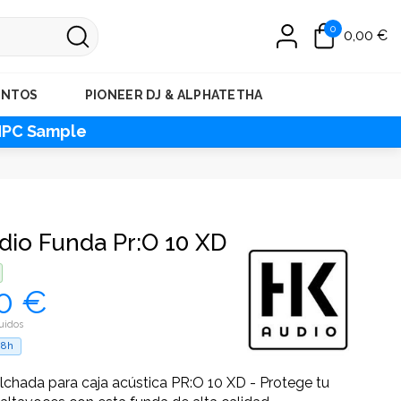
0
0,00 €
ENTOS
PIONEER DJ & ALPHATETHA
MPC Sample
dio Funda Pr:O 10 XD
0 €
uidos
48h
chada para caja acústica PR:O 10 XD - Protege tu