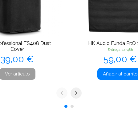
rofessional TS408 Dust
HK Audio Funda Pr:O 
Cover
Entrega 24-48h
Precio
Precio
39,00 €
59,00 €
Ver artículo
Añadir al carrito