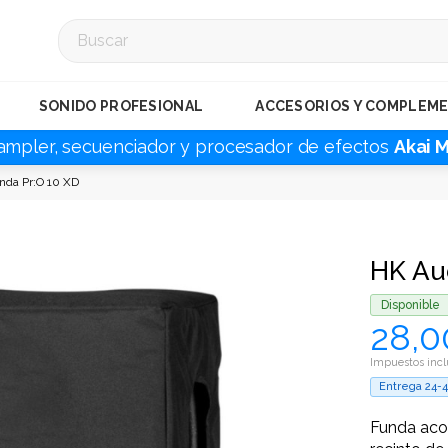
SONIDO PROFESIONAL
ACCESORIOS Y COMPLEM
ampler, secuenciador y procesador de efectos
Akai 
nda Pr:O 10 XD
HK Au
Disponible
28,0
Impuestos incl
Entrega 24-
Funda acol