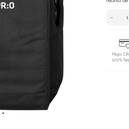
recinto de
–
Pago Cif
100% Se