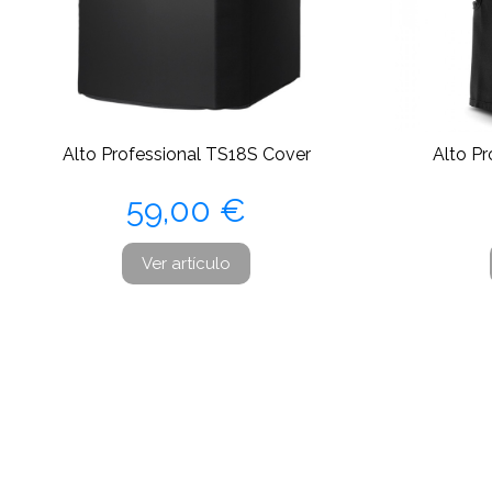
Alto Professional TS18S Cover
Alto P
Precio
59,00 €
Ver artículo