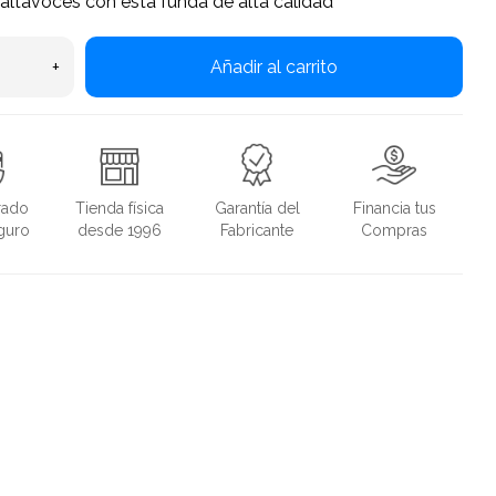
 altavoces con esta funda de alta calidad
+
Añadir al carrito
rado
Tienda física
Garantía del
Financia tus
guro
desde 1996
Fabricante
Compras