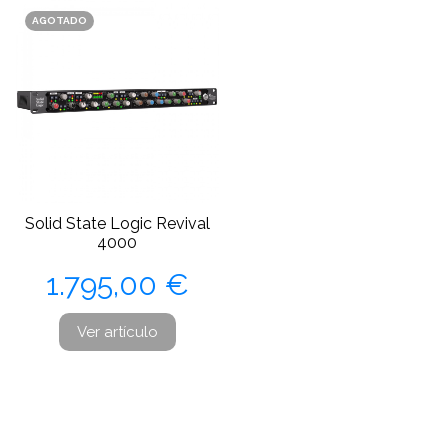
AGOTADO
Solid State Logic Revival
4000
Precio
1.795,00 €
Ver artículo